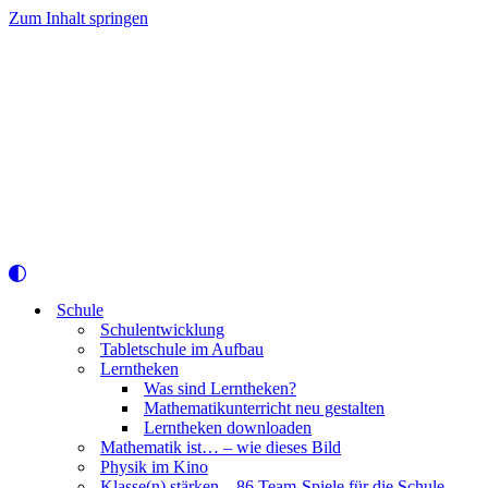
Zum Inhalt springen
Schule
Schulentwicklung
Tabletschule im Aufbau
Lerntheken
Was sind Lerntheken?
Mathematikunterricht neu gestalten
Lerntheken downloaden
Mathematik ist… – wie dieses Bild
Physik im Kino
Klasse(n) stärken – 86 Team-Spiele für die Schule